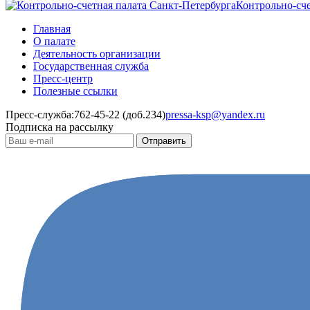
Контрольно-сче
Главная
О палате
Деятельность организации
Государственная служба
Пресс-центр
Полезные ссылки
Пресс-служба:
762-45-22 (доб.234)
pressa-ksp@yandex.ru
Подписка на рассылку