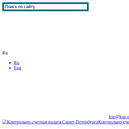
Ru
Ru
Eng
ksp@ksp.o
Контрольно-сче