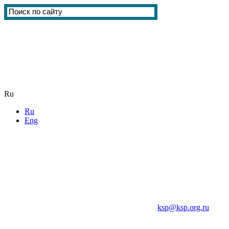
Ru
Ru
Eng
ksp@ksp.org.ru