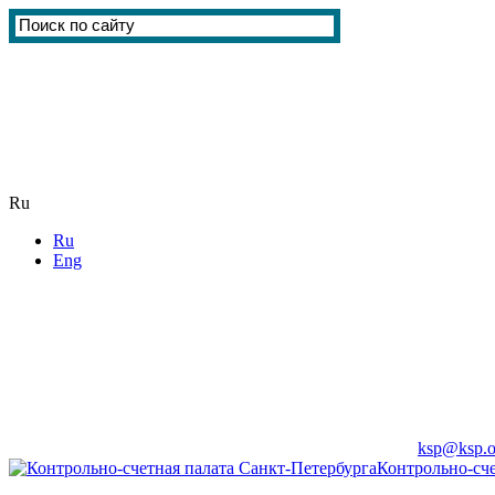
Ru
Ru
Eng
ksp@ksp.o
Контрольно-сче