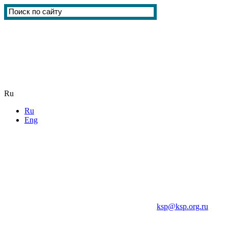
Ru
Ru
Eng
ksp@ksp.org.ru