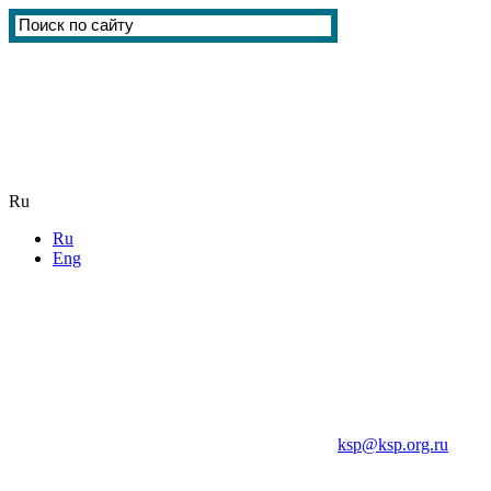
Ru
Ru
Eng
ksp@ksp.org.ru