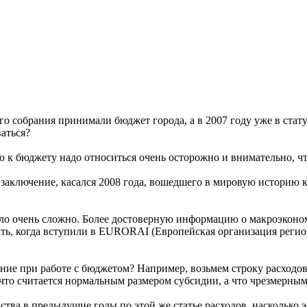
ого собрания принимали бюджет города, а в 2007 году уже в ста
аться?
то к бюджету надо относиться очень осторожно и внимательно, ч
а заключение, касался 2008 года, вошедшего в мировую историю
о очень сложно. Более достоверную информацию о макроэкономи
ать, когда вступили в EURORAI (Европейская организация реги
ание при работе с бюджетом? Например, возьмем строку расходо
что считается нормальным размером субсидии, а что чрезмерны
ства в предыдущие годы по этой же статье расходов, насколько 