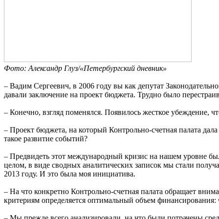
Фото: Александр Глуз/«Петербургский дневник»
– Вадим Сергеевич, в 2006 году вы как депутат Законодательн
давали заключение на проект бюджета. Трудно было перестраив
– Конечно, взгляд поменялся. Появилось жесткое убеждение, ч
– Проект бюджета, на который Контрольно-счетная палата дал
такое развитие событий?
– Предвидеть этот международный кризис на нашем уровне был
целом, в виде сводных аналитических записок мы стали получ
2013 году. И это была моя инициатива.
– На что конкретно Контрольно-счетная палата обращает вним
критериям определяется оптимальный объем финансирования: 
– Мы прежде всего анализировали, на что были потрачены сред