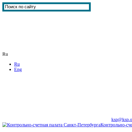
Ru
Ru
Eng
ksp@ksp.o
Контрольно-сче