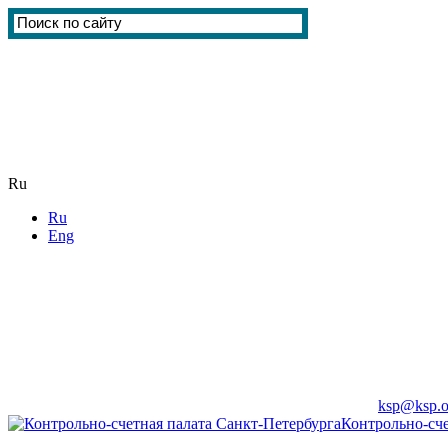
Ru
Ru
Eng
ksp@ksp.o
Контрольно-сче