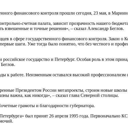
енного финансового контроля прошли сегодня, 23 мая, в Мариин
онтрольно-счетная палата, зависит прозрачность нашего бюджет
ть взвешенные и точные решения», – сказал Александр Беглов.
дцев в сфере государственного финансового контроля. Закон о 
и первые шаги. Уже тогда было понятно, что без честного и про
и российское государство и Петербург. Особая роль в этом при
Беглов.
оды к работе. Неизменным оставался высокий профессионализм с
бренные Президентом России мегапроекты, строим новые школы 
зны важна, как никогда», – сказал глава Северной столицы.
очетные грамоты и благодарности губернатора.
Петербурга» был принят 26 апреля 1995 года. Первоначально К
омочий.