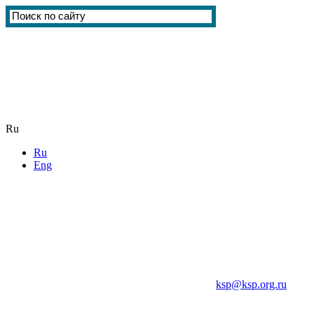
Ru
Ru
Eng
ksp@ksp.org.ru