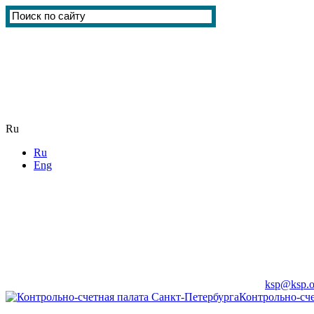
Ru
Ru
Eng
ksp@ksp.o
Контрольно-сче